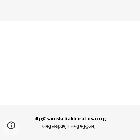
dlp@samskritabharatiusa.org
जयतु संस्कृतम् । जयतु मनुकुलम् ।