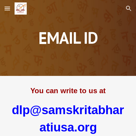
Skip to main content
Skip to navigation
EMAIL ID
You can write to
us
at
dlp
@samskritabhar
atiusa.org